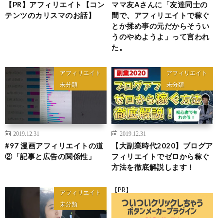
【PR】アフィリエイト【コン
ママ友Aさんに「友達同士の
テンツのカリスマのお話】
間で、アフィリエイトで稼ぐ
とか揉め事の元だからそうい
うのやめようよ」って言われ
た。
アフィリエイト
アフィリエイト
未分類
未分類
2019.12.31
2019.12.31
#97 漫画アフィリエイトの道
【大副業時代2020】ブログア
②「記事と広告の関係性」
フィリエイトでゼロから稼ぐ
方法を徹底解説します！
【PR】
アフィリエイト
未分類