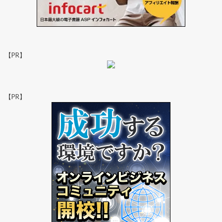
【PR】
【PR】