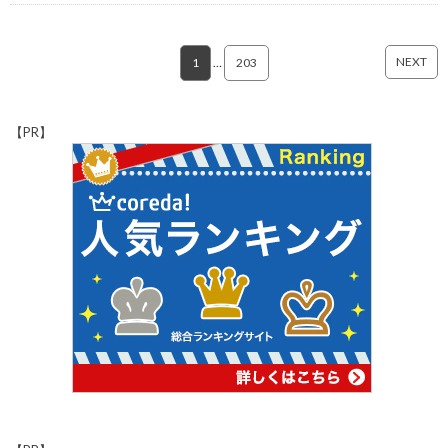
NEXT
1
…
203
【PR】