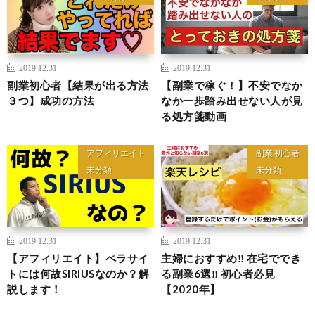
2019.12.31
2019.12.31
副業初心者【結果が出る方法
【副業で稼ぐ！】不安でなか
３つ】成功の方法
なか一歩踏み出せない人が見
る処方箋動画
アフィリエイト
副業 初心者
未分類
未分類
2019.12.31
2019.12.31
【アフィリエイト】ペラサイ
主婦におすすめ‼︎ 在宅ででき
トには何故SIRIUSなのか？解
る副業6選‼︎ 初心者必見
説します！
【2020年】