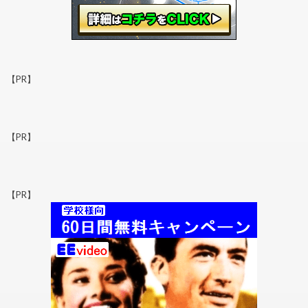
【PR】
【PR】
【PR】