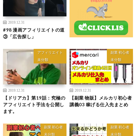
2019.12.31
#98 漫画アフィリエイトの道
③「広告探し」
アフィリエイト
副業 初心者
未分類
未分類
2019.12.31
2019.12.31
【ドリアカ】第19話：究極の
【副業 物販】メルカリ初心者
アフィリエイト手法を公開し
講義03 稼げる仕入先まとめ
ます。
副業 初心者
副業 初心者
未分類
未分類