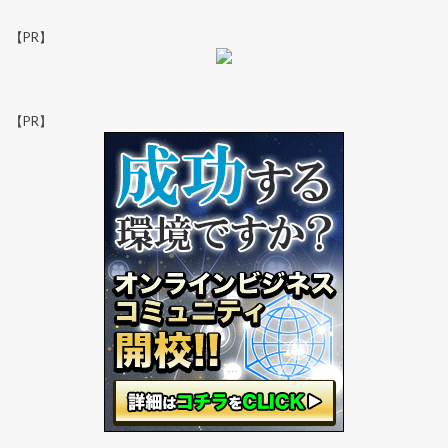
【PR】
【PR】