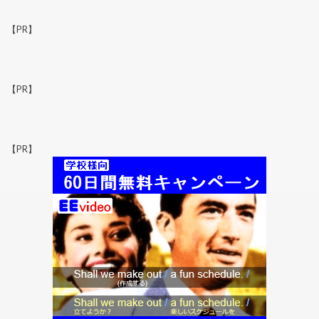
【PR】
【PR】
【PR】