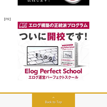
【PR】
Back to Top