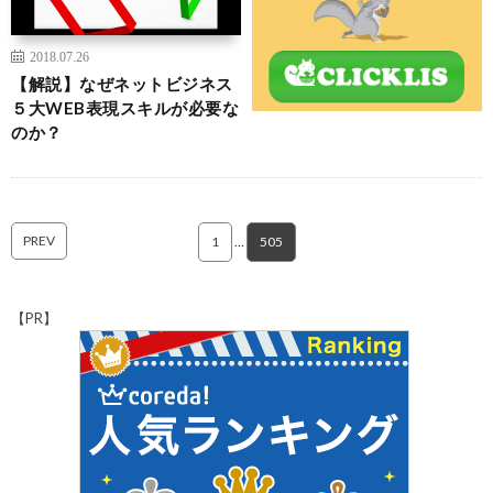
2018.07.26
【解説】なぜネットビジネス
５大WEB表現スキルが必要な
のか？
PREV
1
…
505
【PR】